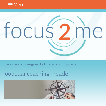
Menu
Focus2me
Home
Interim
Management
Loopbaancoaching
Werkenergieanalyse
Blog
Home
»
Interim Management
»
loopbaancoaching-header
Over mij
loopbaancoaching-header
Contact