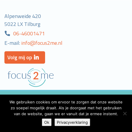
Alpenweide 420
5022 LX Tilburg
06-46001471
E-mail:
info@focus2me.nl
Volg mij op
Home
Privacyverklaring
Contact
We gebruiken cookies om ervoor te zorgen dat onze website
Webdesign: aceview internet
zo soepel mogelijk draait. Als je doorgaat met het gebruiken
van de website, gaan we er vanuit dat je ermee instemt.
Ok
Privacyverklaring